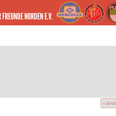
 FREUNDE NORDEN E.V.
« Zurüc