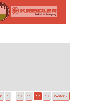
k
1
…
10
11
12
13
Weiter »