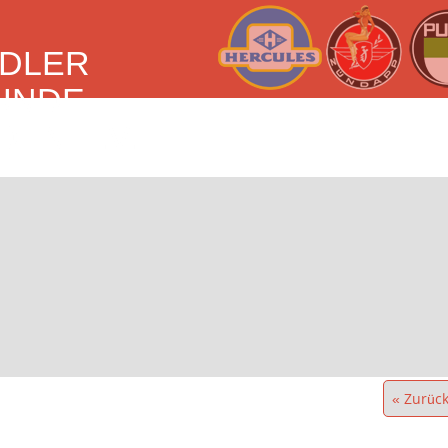
IDLER
UNDE
EN E.V.
« Zurüc