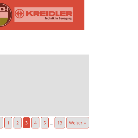
k
1
2
3
4
5
…
13
Weiter »