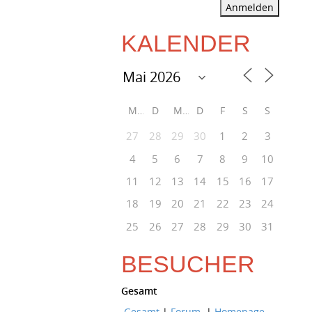
Anmelden
KALENDER
M
D
M
D
F
S
S
27
28
29
30
1
2
3
4
5
6
7
8
9
10
11
12
13
14
15
16
17
18
19
20
21
22
23
24
25
26
27
28
29
30
31
BESUCHER
Gesamt
Gesamt
|
Forum
|
Homepage