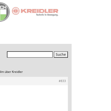
Suchen
nach:
ilm über Kreidler
#833