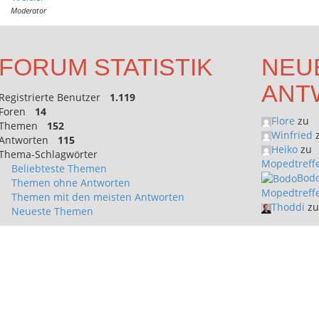
Moderator
FORUM STATISTIK
NEU
ANT
Registrierte Benutzer
1.119
Foren
14
Flore
zu
Themen
152
Winfried
Antworten
115
Heiko
zu
Thema-Schlagwörter
Mopedtreffe
Beliebteste Themen
Bod
Themen ohne Antworten
Mopedtreffe
Themen mit den meisten Antworten
Thoddi
z
Neueste Themen