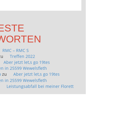
ESTE
WORTEN
RMC – RMC S
zu
Treffen 2022
Aber jetzt let,s go 19tes
n in 25599 Wewelsfleth
o
zu
Aber jetzt let,s go 19tes
n in 25599 Wewelsfleth
u
Leistungsabfall bei meiner Florett