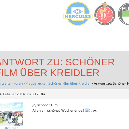
IDLER
UNDE
EN E.V.
ANTWORT ZU: SCHÖNER
FILM ÜBER KREIDLER
rtseite
›
Foren
›
Plauderecke
›
Schöner Film über Kreidler
›
Antwort zu: Schöner F
4. Februar 2014 um 8:17 Uhr
Jo, schöner Film;
Allen ein schönes Wochenende!!
Kreidler