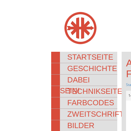
KRE
FRE
NORD
STARTSEITE
GESCHICHTE
DABEI
Sta
SEIN!
TECHNIKSEITEN
1
FARBCODES
ZWEITSCHRIFT
BILDER