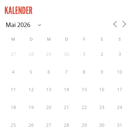
KALENDER
M
D
M
D
F
S
S
27
28
29
30
1
2
3
4
5
6
7
8
9
10
11
12
13
14
15
16
17
18
19
20
21
22
23
24
25
26
27
28
29
30
31