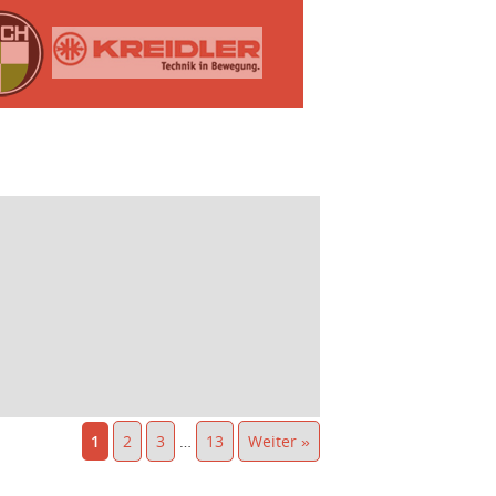
1
2
3
…
13
Weiter »