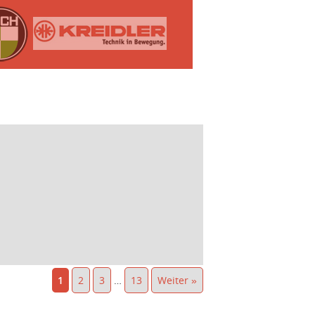
1
2
3
…
13
Weiter »