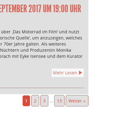
EPTEMBER 2017 UM 19:00 UHR
 über ‚Das Motorrad im Film‘ und nutzt
storische Quelle‘, um anzuzeigen, welches
70er Jahre galten. Als weiteres
r Nüchtern und Produzentin Monika
präch mit Eyke Isensee und dem Kurator
Mehr Lesen
1
2
3
…
13
Weiter »