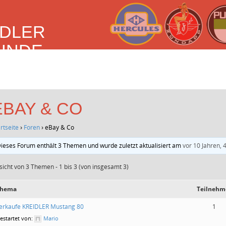
IDLER
UNDE
EN E.V.
EBAY & CO
rtseite
›
Foren
›
eBay & Co
ieses Forum enthält 3 Themen und wurde zuletzt aktualisiert am
vor 10 Jahren,
sicht von 3 Themen - 1 bis 3 (von insgesamt 3)
hema
Teilnehm
erkaufe KREIDLER Mustang 80
1
estartet von:
Mario