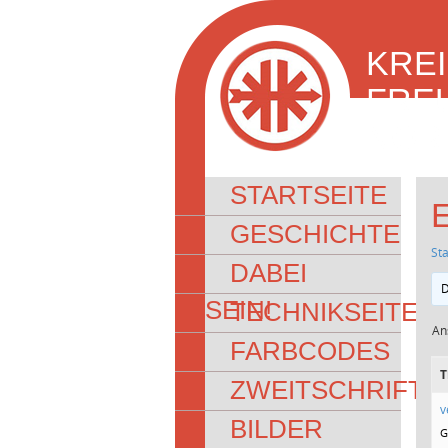
KRE
FRE
NORD
STARTSEITE
GESCHICHTE
Sta
DABEI
D
SEIN!
TECHNIKSEITEN
An
FARBCODES
T
ZWEITSCHRIFT
v
BILDER
G