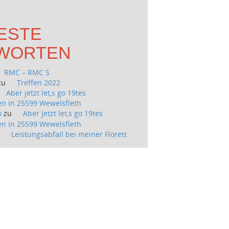
ESTE
WORTEN
RMC – RMC S
zu
Treffen 2022
Aber jetzt let,s go 19tes
n in 25599 Wewelsfleth
o
zu
Aber jetzt let,s go 19tes
n in 25599 Wewelsfleth
u
Leistungsabfall bei meiner Florett