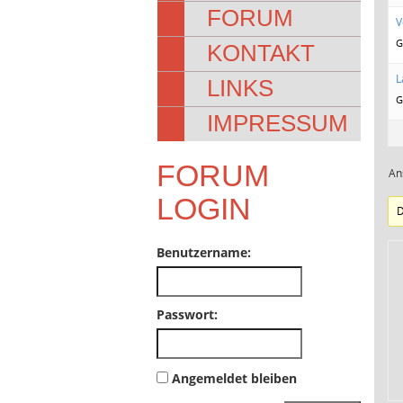
FORUM
V
G
KONTAKT
L
LINKS
G
IMPRESSUM
FORUM
An
LOGIN
D
Benutzername:
Passwort:
Angemeldet bleiben