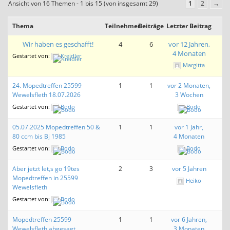
Ansicht von 16 Themen - 1 bis 15 (von insgesamt 29)
1
2
→
Thema
Teilnehmer
Beiträge
Letzter Beitrag
Wir haben es geschafft!
4
6
vor 12 Jahren,
4 Monaten
Gestartet von:
Kreidler
Margitta
24. Mopedtreffen 25599
1
1
vor 2 Monaten,
Wewelsfleth 18.07.2026
3 Wochen
Gestartet von:
Bodo
Bodo
05.07.2025 Mopedtreffen 50 &
1
1
vor 1 Jahr,
80 ccm bis Bj 1985
4 Monaten
Gestartet von:
Bodo
Bodo
Aber jetzt let,s go 19tes
2
3
vor 5 Jahren
Mopedtreffen in 25599
Heiko
Wewelsfleth
Gestartet von:
Bodo
Mopedtreffen 25599
1
1
vor 6 Jahren,
Wewelsfleth abgesagt
3 Monaten