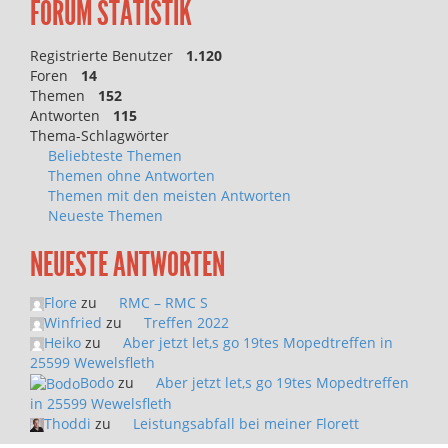
FORUM STATISTIK
Registrierte Benutzer
1.120
Foren
14
Themen
152
Antworten
115
Thema-Schlagwörter
Beliebteste Themen
Themen ohne Antworten
Themen mit den meisten Antworten
Neueste Themen
NEUESTE ANTWORTEN
Flore
zu
RMC – RMC S
Winfried
zu
Treffen 2022
Heiko
zu
Aber jetzt let,s go 19tes Mopedtreffen in
25599 Wewelsfleth
Bodo
zu
Aber jetzt let,s go 19tes Mopedtreffen
in 25599 Wewelsfleth
Thoddi
zu
Leistungsabfall bei meiner Florett