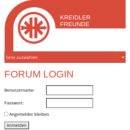
KREIDLER
FREUNDE
NORDEN
E.V.
FORUM LOGIN
Benutzername:
Passwort:
Angemeldet bleiben
Anmelden