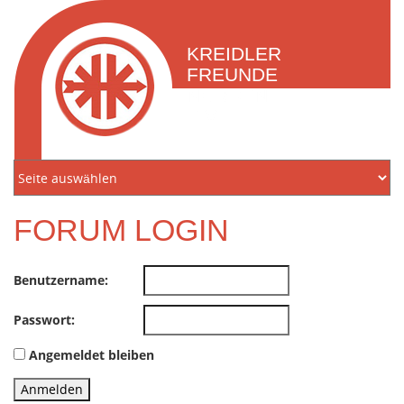
KREIDLER
FREUNDE
NORDEN
E.V.
FORUM LOGIN
Benutzername:
Passwort:
Angemeldet bleiben
Anmelden