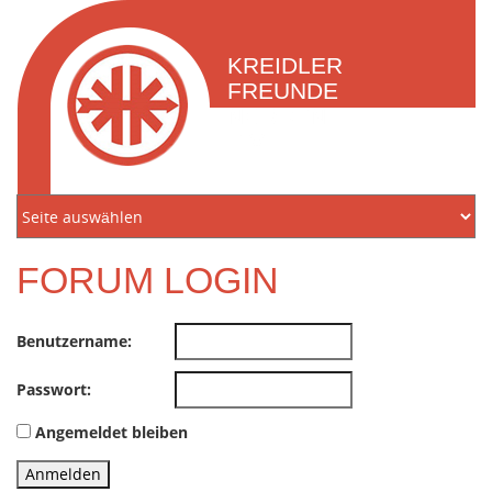
KREIDLER
FREUNDE
NORDEN
E.V.
FORUM LOGIN
Benutzername:
Passwort:
Angemeldet bleiben
Anmelden