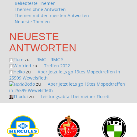
Beliebteste Themen
Themen ohne Antworten
Themen mit den meisten Antworten
Neueste Themen
NEUESTE
ANTWORTEN
Flore
zu
RMC – RMC S
Winfried
zu
Treffen 2022
Heiko
zu
Aber jetzt let,s go 19tes Mopedtreffen in
25599 Wewelsfleth
Bodo
zu
Aber jetzt let,s go 19tes Mopedtreffen
in 25599 Wewelsfleth
Thoddi
zu
Leistungsabfall bei meiner Florett