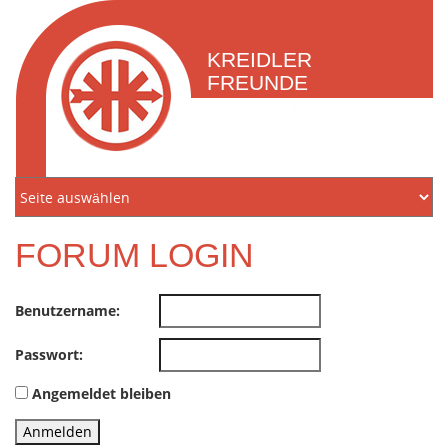
KREIDLER
FREUNDE
NORDEN
E.V.
FORUM LOGIN
Benutzername:
Passwort:
Angemeldet bleiben
Anmelden