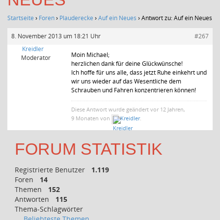
Startseite
›
Foren
›
Plauderecke
›
Auf ein Neues
›
Antwort zu: Auf ein Neues
8. November 2013 um 18:21 Uhr
#267
Kreidler
Moin Michael;
Moderator
herzlichen dank für deine Glückwünsche!
Ich hoffe für uns alle, dass jetzt Ruhe einkehrt und
wir uns wieder auf das Wesentliche dem
Schrauben und Fahren konzentrieren können!
Diese Antwort wurde geändert vor 12 Jahren,
9 Monaten von
Kreidler
.
FORUM STATISTIK
Registrierte Benutzer
1.119
Foren
14
Themen
152
Antworten
115
Thema-Schlagwörter
Beliebteste Themen