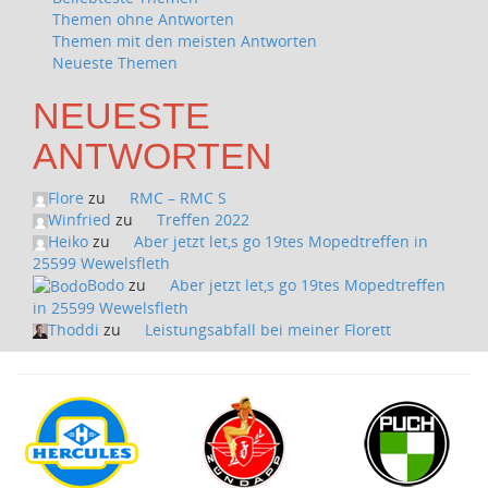
Themen ohne Antworten
Themen mit den meisten Antworten
Neueste Themen
NEUESTE
ANTWORTEN
Flore
zu
RMC – RMC S
Winfried
zu
Treffen 2022
Heiko
zu
Aber jetzt let,s go 19tes Mopedtreffen in
25599 Wewelsfleth
Bodo
zu
Aber jetzt let,s go 19tes Mopedtreffen
in 25599 Wewelsfleth
Thoddi
zu
Leistungsabfall bei meiner Florett