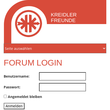
KREIDLER
FREUNDE
NORDEN
E.V.
FORUM LOGIN
Benutzername:
Passwort:
Angemeldet bleiben
Anmelden