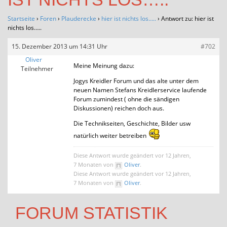
Startseite
›
Foren
›
Plauderecke
›
hier ist nichts los…..
›
Antwort zu: hier ist
nichts los…..
15. Dezember 2013 um 14:31 Uhr
#702
Oliver
Meine Meinung dazu:
Teilnehmer
Jogys Kreidler Forum und das alte unter dem
neuen Namen Stefans Kreidlerservice laufende
Forum zumindest ( ohne die sändigen
Diskussionen) reichen doch aus.
Die Technikseiten, Geschichte, Bilder usw
natürlich weiter betreiben
Diese Antwort wurde geändert vor 12 Jahren,
7 Monaten von
Oliver
.
Diese Antwort wurde geändert vor 12 Jahren,
7 Monaten von
Oliver
.
FORUM STATISTIK