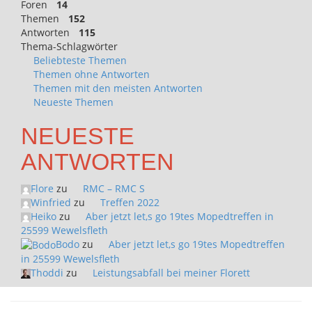
Foren
14
Themen
152
Antworten
115
Thema-Schlagwörter
Beliebteste Themen
Themen ohne Antworten
Themen mit den meisten Antworten
Neueste Themen
NEUESTE
ANTWORTEN
Flore
zu
RMC – RMC S
Winfried
zu
Treffen 2022
Heiko
zu
Aber jetzt let,s go 19tes Mopedtreffen in
25599 Wewelsfleth
Bodo
zu
Aber jetzt let,s go 19tes Mopedtreffen
in 25599 Wewelsfleth
Thoddi
zu
Leistungsabfall bei meiner Florett