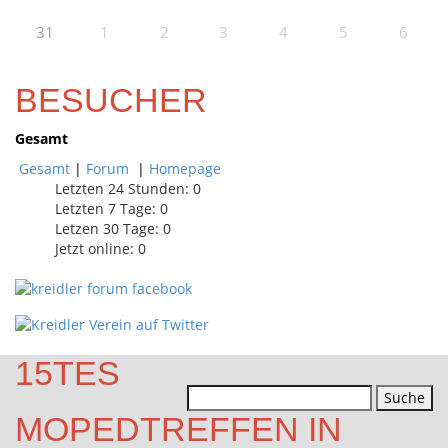
31
1
2
3
4
5
6
BESUCHER
Gesamt
Gesamt
|
Forum
|
Homepage
Letzten 24 Stunden:
0
Letzten 7 Tage:
0
Letzen 30 Tage:
0
Jetzt online: 0
15TES
Suchen
nach:
MOPEDTREFFEN IN