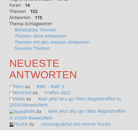
Foren
14
Themen
152
Antworten
115
Thema-Schlagwörter
Beliebteste Themen
Themen ohne Antworten
Themen mit den meisten Antworten
Neueste Themen
NEUESTE
ANTWORTEN
Flore
zu
RMC – RMC S
Winfried
zu
Treffen 2022
Heiko
zu
Aber jetzt let,s go 19tes Mopedtreffen in
25599 Wewelsfleth
Bodo
zu
Aber jetzt let,s go 19tes Mopedtreffen
in 25599 Wewelsfleth
Thoddi
zu
Leistungsabfall bei meiner Florett