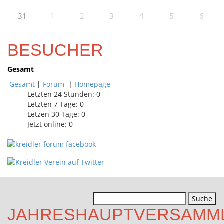
31
1
2
3
4
5
6
BESUCHER
Gesamt
Gesamt
|
Forum
|
Homepage
Letzten 24 Stunden:
0
Letzten 7 Tage:
0
Letzen 30 Tage:
0
Jetzt online: 0
Suchen
nach:
JAHRESHAUPTVERSAMM