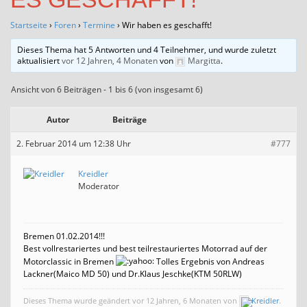
Startseite
›
Foren
›
Termine
›
Wir haben es geschafft!
Dieses Thema hat 5 Antworten und 4 Teilnehmer, und wurde zuletzt
aktualisiert
vor 12 Jahren, 4 Monaten
von
Margitta
.
Ansicht von 6 Beiträgen - 1 bis 6 (von insgesamt 6)
Autor
Beiträge
2. Februar 2014 um 12:38 Uhr
#777
Kreidler
Moderator
Bremen 01.02.2014!!!
Best vollrestariertes und best teilrestauriertes Motorrad auf der
Motorclassic in Bremen
Tolles Ergebnis von Andreas
Lackner(Maico MD 50) und Dr.Klaus Jeschke(KTM 50RLW)
Dieses Thema wurde geändert vor 12 Jahren, 6 Monaten von
Kreidler
.