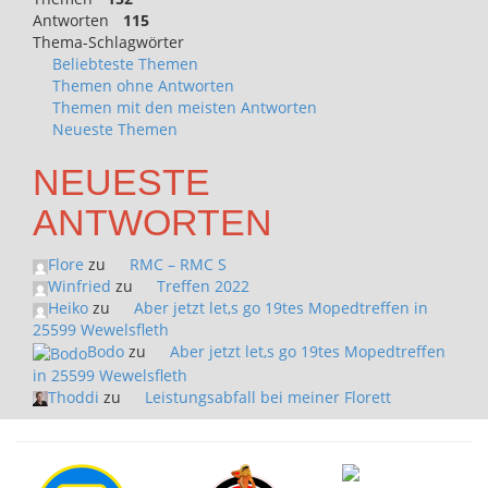
Antworten
115
Thema-Schlagwörter
Beliebteste Themen
Themen ohne Antworten
Themen mit den meisten Antworten
Neueste Themen
NEUESTE
ANTWORTEN
Flore
zu
RMC – RMC S
Winfried
zu
Treffen 2022
Heiko
zu
Aber jetzt let,s go 19tes Mopedtreffen in
25599 Wewelsfleth
Bodo
zu
Aber jetzt let,s go 19tes Mopedtreffen
in 25599 Wewelsfleth
Thoddi
zu
Leistungsabfall bei meiner Florett