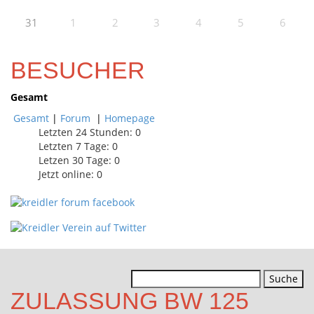
31
1
2
3
4
5
6
BESUCHER
Gesamt
Gesamt
|
Forum
|
Homepage
Letzten 24 Stunden:
0
Letzten 7 Tage:
0
Letzen 30 Tage:
0
Jetzt online: 0
Suchen
nach:
ZULASSUNG BW 125