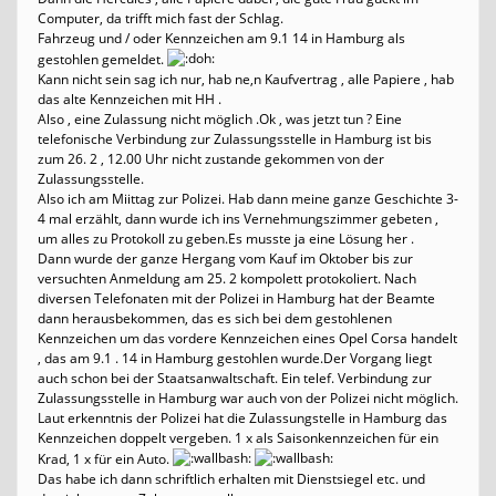
Computer, da trifft mich fast der Schlag.
Fahrzeug und / oder Kennzeichen am 9.1 14 in Hamburg als
gestohlen gemeldet.
Kann nicht sein sag ich nur, hab ne,n Kaufvertrag , alle Papiere , hab
das alte Kennzeichen mit HH .
Also , eine Zulassung nicht möglich .Ok , was jetzt tun ? Eine
telefonische Verbindung zur Zulassungsstelle in Hamburg ist bis
zum 26. 2 , 12.00 Uhr nicht zustande gekommen von der
Zulassungsstelle.
Also ich am Miittag zur Polizei. Hab dann meine ganze Geschichte 3-
4 mal erzählt, dann wurde ich ins Vernehmungszimmer gebeten ,
um alles zu Protokoll zu geben.Es musste ja eine Lösung her .
Dann wurde der ganze Hergang vom Kauf im Oktober bis zur
versuchten Anmeldung am 25. 2 kompolett protokoliert. Nach
diversen Telefonaten mit der Polizei in Hamburg hat der Beamte
dann herausbekommen, das es sich bei dem gestohlenen
Kennzeichen um das vordere Kennzeichen eines Opel Corsa handelt
, das am 9.1 . 14 in Hamburg gestohlen wurde.Der Vorgang liegt
auch schon bei der Staatsanwaltschaft. Ein telef. Verbindung zur
Zulassungsstelle in Hamburg war auch von der Polizei nicht möglich.
Laut erkenntnis der Polizei hat die Zulassungstelle in Hamburg das
Kennzeichen doppelt vergeben. 1 x als Saisonkennzeichen für ein
Krad, 1 x für ein Auto.
Das habe ich dann schriftlich erhalten mit Dienstsiegel etc. und