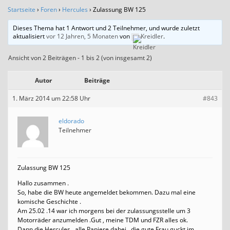
Startseite
›
Foren
›
Hercules
›
Zulassung BW 125
Dieses Thema hat 1 Antwort und 2 Teilnehmer, und wurde zuletzt
aktualisiert
vor 12 Jahren, 5 Monaten
von
Kreidler
.
Ansicht von 2 Beiträgen - 1 bis 2 (von insgesamt 2)
Autor
Beiträge
1. März 2014 um 22:58 Uhr
#843
eldorado
Teilnehmer
Zulassung BW 125
Hallo zusammen .
So, habe die BW heute angemeldet bekommen. Dazu mal eine
komische Geschichte .
Am 25.02 .14 war ich morgens bei der zulassungsstelle um 3
Motorräder anzumelden .Gut , meine TDM und FZR alles ok.
Dann die Hercules , alle Papiere dabei , die gute Frau guckt im