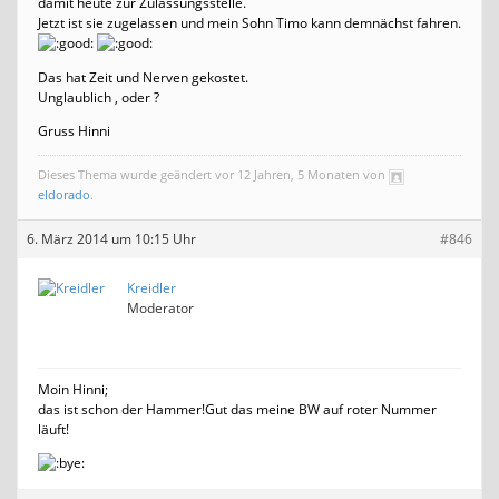
damit heute zur Zulassungsstelle.
Jetzt ist sie zugelassen und mein Sohn Timo kann demnächst fahren.
Das hat Zeit und Nerven gekostet.
Unglaublich , oder ?
Gruss Hinni
Dieses Thema wurde geändert vor 12 Jahren, 5 Monaten von
eldorado
.
6. März 2014 um 10:15 Uhr
#846
Kreidler
Moderator
Moin Hinni;
das ist schon der Hammer!Gut das meine BW auf roter Nummer
läuft!