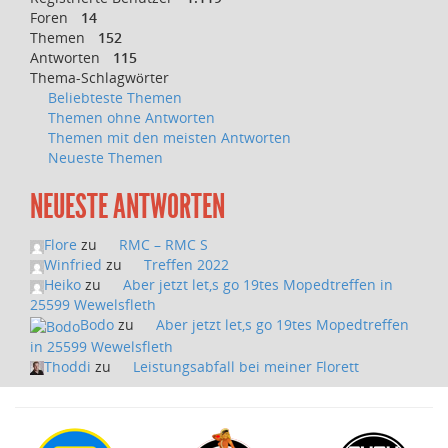
Foren
14
Themen
152
Antworten
115
Thema-Schlagwörter
Beliebteste Themen
Themen ohne Antworten
Themen mit den meisten Antworten
Neueste Themen
NEUESTE ANTWORTEN
Flore
zu
RMC – RMC S
Winfried
zu
Treffen 2022
Heiko
zu
Aber jetzt let,s go 19tes Mopedtreffen in
25599 Wewelsfleth
Bodo
zu
Aber jetzt let,s go 19tes Mopedtreffen
in 25599 Wewelsfleth
Thoddi
zu
Leistungsabfall bei meiner Florett