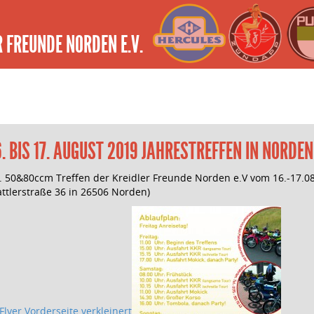
 FREUNDE NORDEN E.V.
6. BIS 17. AUGUST 2019 JAHRESTREFFEN IN NORDEN
. 50&80ccm Treffen der Kreidler Freunde Norden e.V vom 16.-17.0
attlerstraße 36 in 26506 Norden)