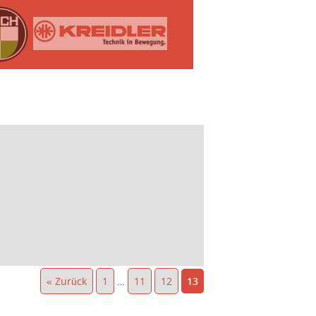
« Zurück
1
…
11
12
13