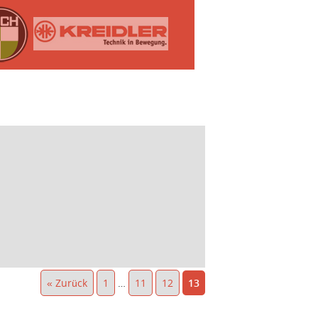
« Zurück
1
…
11
12
13