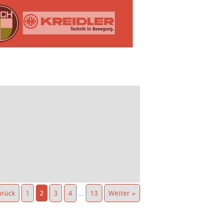
urück
1
2
3
4
…
13
Weiter »