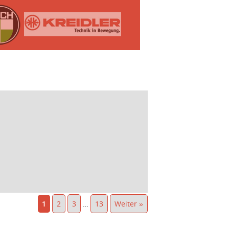
1
2
3
…
13
Weiter »