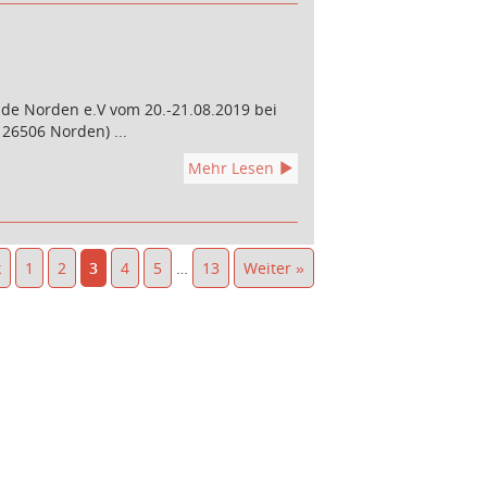
nde Norden e.V vom 20.-21.08.2019 bei
 26506 Norden) ...
Mehr Lesen
k
1
2
3
4
5
…
13
Weiter »