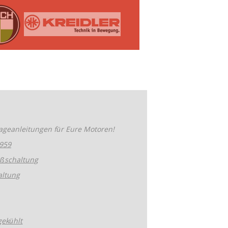
tageanleitungen für Eure Motoren!
959
ßschaltung
altung
gekühlt